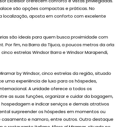
Excelsior oferecem conforto e vistas privilegiadas.
Palace são opções compactas e práticas. No
a localização, aposta em conforto com excelente
urias são ideais para quem busca proximidade com
. Por fim, na Barra da Tijuca, a poucos metros da orla
 cinco estrelas Windsor Barra e Windsor Marapendi,
Miramar by Windsor, cinco estrelas da região, situado
e uma experiência de luxo para os hóspedes,
nternacional. A unidade oferece a todos os
tre as suas funções, organizar e cuidar da bagagem,
 hospedagem e indicar serviços e demais atrativos
mental surpreender os hóspedes em momentos ou
de casamento e namoro, entre outros. Outro destaque
o restaurante italiano Alloro al Miramar, situado no