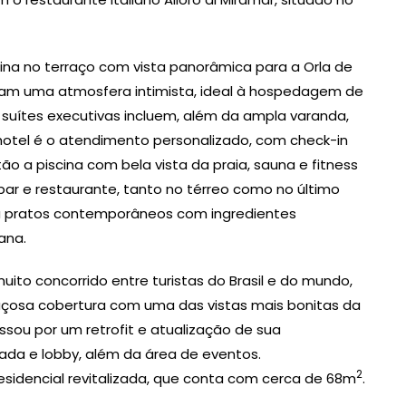
cina no terraço com vista panorâmica para a Orla de
m uma atmosfera intimista, ideal à hospedagem de
s suítes executivas incluem, além da ampla varanda,
 hotel é o atendimento personalizado, com check-in
tão a piscina com bela vista da praia, sauna e fitness
ar e restaurante, tanto no térreo como no último
ra pratos contemporâneos com ingredientes
iana.
to concorrido entre turistas do Brasil e do mundo,
çosa cobertura com uma das vistas mais bonitas da
sou por um retrofit e atualização de sua
hada e lobby, além da área de eventos.
2
sidencial revitalizada, que conta com cerca de 68m
.