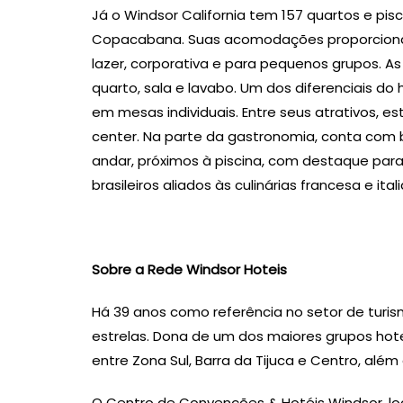
Já o Windsor California tem 157 quartos e pis
Copacabana. Suas acomodações proporciona
lazer, corporativa e para pequenos grupos. A
quarto, sala e lavabo. Um dos diferenciais do
em mesas individuais. Entre seus atrativos, es
center. Na parte da gastronomia, conta com b
andar, próximos à piscina, com destaque pa
brasileiros aliados às culinárias francesa e ital
Sobre a Rede Windsor Hoteis
Há 39 anos como referência no setor de turism
estrelas. Dona de um dos maiores grupos hotel
entre Zona Sul, Barra da Tijuca e Centro, além
O Centro de Convenções & Hotéis Windsor, loc