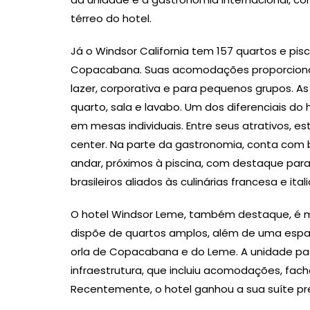
térreo do hotel.
Já o Windsor California tem 157 quartos e pis
Copacabana. Suas acomodações proporciona
lazer, corporativa e para pequenos grupos. A
quarto, sala e lavabo. Um dos diferenciais do
em mesas individuais. Entre seus atrativos, es
center. Na parte da gastronomia, conta com b
andar, próximos à piscina, com destaque pa
brasileiros aliados às culinárias francesa e ital
O hotel Windsor Leme, também destaque, é mui
dispõe de quartos amplos, além de uma espa
orla de Copacabana e do Leme. A unidade pas
infraestrutura, que incluiu acomodações, fac
Recentemente, o hotel ganhou a sua suíte pre