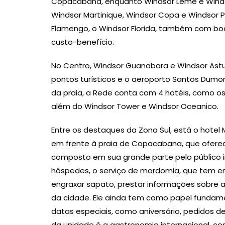
Copacabana, enquanto Windsor Leme e Windsor 
Windsor Martinique, Windsor Copa e Windsor 
Flamengo, o Windsor Florida, também com bo
custo-benefício.
No Centro, Windsor Guanabara e Windsor Ast
pontos turísticos e o aeroporto Santos Dumont
da praia, a Rede conta com 4 hotéis, como os
além do Windsor Tower e Windsor Oceanico.
Entre os destaques da Zona Sul, está o hotel 
em frente à praia de Copacabana, que oferec
composto em sua grande parte pelo público i
hóspedes, o serviço de mordomia, que tem en
engraxar sapato, prestar informações sobre a
da cidade. Ele ainda tem como papel funda
datas especiais, como aniversário, pedidos 
da unidade é a gastronomia internacional, com 