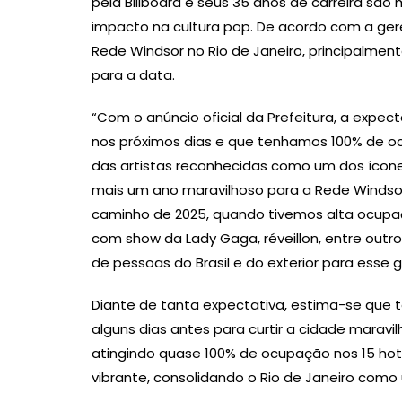
pela Billboard e seus 35 anos de carreira sã
impacto na cultura pop. De acordo com a gere
Rede Windsor no Rio de Janeiro, principalme
para a data.
“Com o anúncio oficial da Prefeitura, a expe
nos próximos dias e que tenhamos 100% de o
das artistas reconhecidas como um dos ícone
mais um ano maravilhoso para a Rede Windsor
caminho de 2025, quando tivemos alta ocupa
com show da Lady Gaga, réveillon, entre outr
de pessoas do Brasil e do exterior para esse
Diante de tanta expectativa, estima-se que 
alguns dias antes para curtir a cidade maravi
atingindo quase 100% de ocupação nos 15 ho
vibrante, consolidando o Rio de Janeiro como u