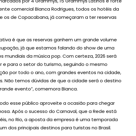
o marcados por 4 Grammys, 15 Grammys Latinos e forte
nte comercial Bianca Rodrigues, todos os hotéis da
nte os de Copacabana, já começaram a ter reservas
ctativa é que as reservas ganhem um grande volume
cupação, já que estamos falando do show de uma
s mundiais da música pop. Com certeza, 2026 será
 e para o setor do turismo, seguindo o mesmo
ção por todo o ano, com grandes eventos na cidade,
os. Não temos dúvidas de que a cidade será o destino
 grande evento”, comemora Bianca.
todo esse público aproveite a ocasião para chegar
lhosa. Após o sucesso do Carnaval, que a Rede está
téis, no Rio, a aposta da empresa é uma temporada
m dos principais destinos para turistas no Brasil.