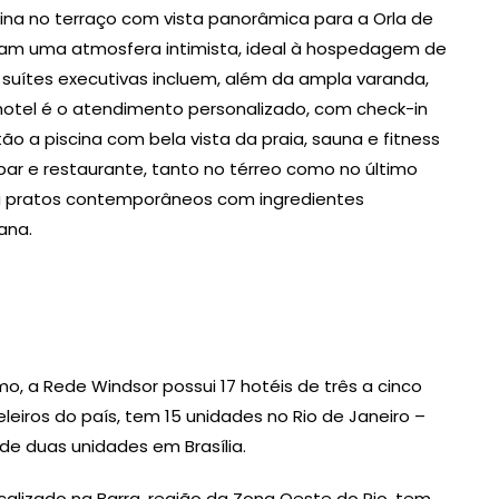
cina no terraço com vista panorâmica para a Orla de
m uma atmosfera intimista, ideal à hospedagem de
s suítes executivas incluem, além da ampla varanda,
 hotel é o atendimento personalizado, com check-in
tão a piscina com bela vista da praia, sauna e fitness
ar e restaurante, tanto no térreo como no último
ra pratos contemporâneos com ingredientes
iana.
o, a Rede Windsor possui 17 hotéis de três a cinco
eiros do país, tem 15 unidades no Rio de Janeiro –
 de duas unidades em Brasília.
alizado na Barra, região da Zona Oeste do Rio, tem