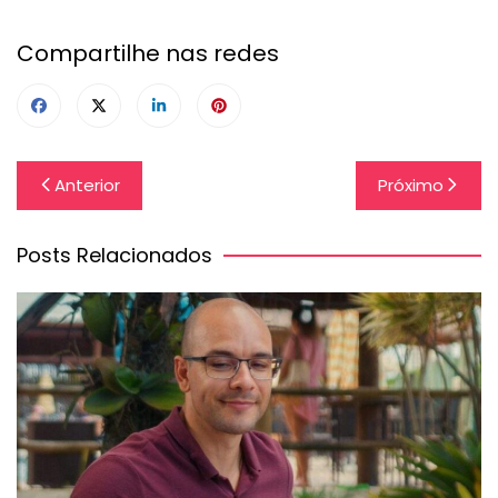
Compartilhe nas redes
Navegação
Anterior
Próximo
de
Post
Posts Relacionados