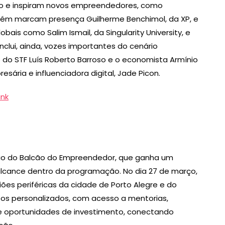
nio e inspiram novos empreendedores, como
bém marcam presença Guilherme Benchimol, da XP, e
bais como Salim Ismail, da Singularity University, e
nclui, ainda, vozes importantes do cenário
o do STF Luís Roberto Barroso e o economista Armínio
sária e influenciadora digital, Jade Picon.
link
ção do Balcão do Empreendedor, que ganha um
alcance dentro da programação. No dia 27 de março,
iões periféricas da cidade de Porto Alegre e do
os personalizados, com acesso a mentorias,
 e oportunidades de investimento, conectando