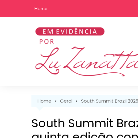
Skip
Home
to
content
Home
Geral
South Summit Brazil 202
South Summit Brazi
quinta edição co