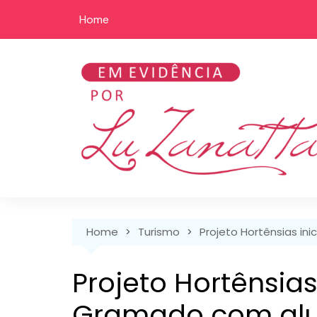
Skip
Home
to
content
Home
Turismo
Projeto Hortênsias in
Projeto Hortênsias
Gramado com alu