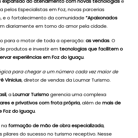
a
expansão do atendimento com novas tecnologias
e
ida pelos Especialistas em Foz, novas parcerias
ão, e o fortalecimento da comunidade
“Apaixonados
am diariamente em torno do amor pela cidade.
do para o motor de toda a operação:
as vendas
. O
 de produtos e investir em
tecnologias que facilitem o
rvar experiências em Foz do Iguaçu
.
ógica para chegar a um número cada vez maior de
é Vinicius
, diretor de vendas da Loumar Turismo.
sil
, a
Loumar Turismo
gerencia uma complexa
ares e privativos com frota própria
, além de
mais de
e Foz do Iguaçu
.
e na
formação de mão de obra especializada
,
pilares do sucesso no turismo receptivo. Nesse