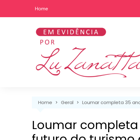
Skip
Home
to
content
Home
Geral
Loumar completa 35 anos
Loumar completa 
futuro do turismo