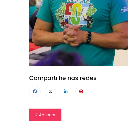
Compartilhe nas redes
Navegação
Anterior
de