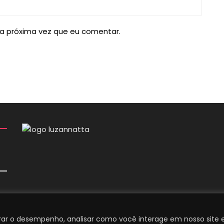
a próxima vez que eu comentar.
orar o desempenho, analisar como você interage em nosso site 
acidade | Feito por PKScode