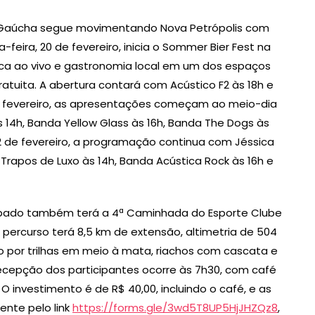
 Gaúcha segue movimentando Nova Petrópolis com
-feira, 20 de fevereiro, inicia o Sommer Bier Fest na
sica ao vivo e gastronomia local em um dos espaços
tuita. A abertura contará com Acústico F2 às 18h e
de fevereiro, as apresentações começam ao meio-dia
14h, Banda Yellow Glass às 16h, Banda The Dogs às
22 de fevereiro, a programação continua com Jéssica
rapos de Luxo às 14h, Banda Acústica Rock às 16h e
 sábado também terá a 4ª Caminhada do Esporte Clube
O percurso terá 8,5 km de extensão, altimetria de 504
o por trilhas em meio à mata, riachos com cascata e
 recepção dos participantes ocorre às 7h30, com café
 O investimento é de R$ 40,00, incluindo o café, e as
ente pelo link
https://forms.gle/3wd5T8UP5HjJHZQz8
,