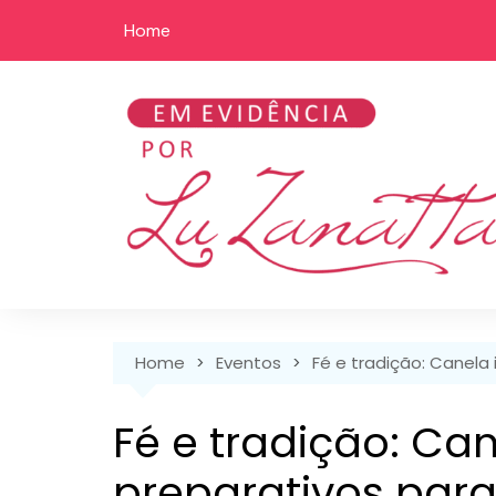
Skip
Home
to
content
Home
Eventos
Fé e tradição: Canela
Fé e tradição: Can
preparativos par