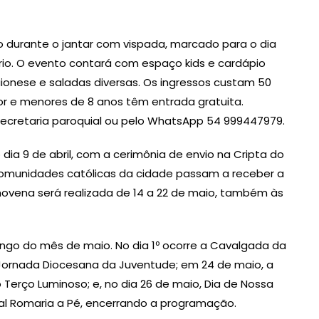
o durante o jantar com vispada, marcado para o dia
rio. O evento contará com espaço kids e cardápio
ionese e saladas diversas. Os ingressos custam 50
lor e menores de 8 anos têm entrada gratuita.
secretaria paroquial ou pelo WhatsApp 54 999447979.
 dia 9 de abril, com a cerimônia de envio na Cripta do
 as comunidades católicas da cidade passam a receber a
novena será realizada de 14 a 22 de maio, também às
ngo do mês de maio. No dia 1º ocorre a Cavalgada da
 Jornada Diocesana da Juventude; em 24 de maio, a
o Terço Luminoso; e, no dia 26 de maio, Dia de Nossa
al Romaria a Pé, encerrando a programação.