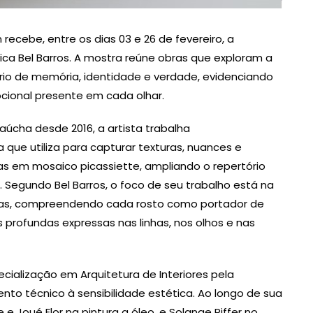
recebe, entre os dias 03 e 26 de fevereiro, a
ica Bel Barros. A mostra reúne obras que exploram a
rio de memória, identidade e verdade, evidenciando
ocional presente em cada olhar.
úcha desde 2016, a artista trabalha
 que utiliza para capturar texturas, nuances e
as em mosaico picassiette, ampliando o repertório
 Segundo Bel Barros, o foco de seu trabalho está na
nias, compreendendo cada rosto como portador de
 profundas expressas nas linhas, nos olhos e nas
ialização em Arquitetura de Interiores pela
ento técnico à sensibilidade estética. Ao longo de sua
Joué Flor na pintura a óleo, e Solange Piffer no