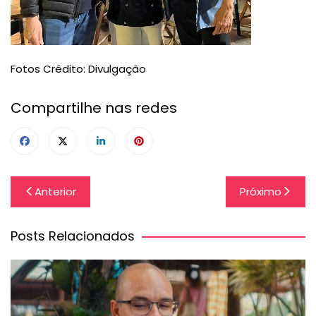
Fotos Crédito: Divulgação
Compartilhe nas redes
Navegação
Anterior
Próximo
de
Post
Posts Relacionados