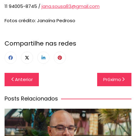
11 94005-8745 /
jana.sousa83@gmail.com
Fotos crédito: Janaína Pedroso
Compartilhe nas redes
Navegação
Anterior
Próximo
de
Post
Posts Relacionados