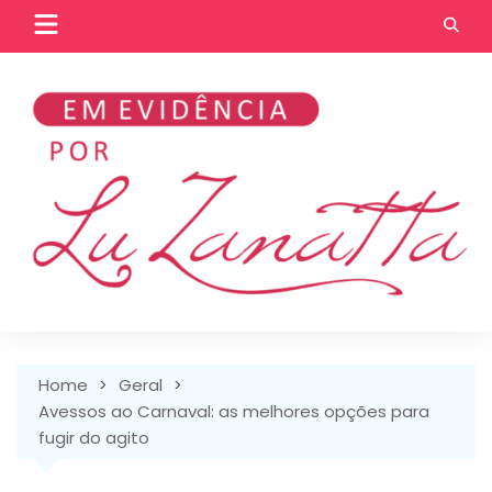
Skip
to
content
Home
Geral
Avessos ao Carnaval: as melhores opções para
fugir do agito