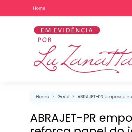
Skip
Home
to
content
Home
Geral
ABRAJET-PR empossa nova
ABRAJET-PR empos
reforça papel do 