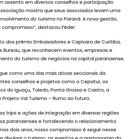
om assento em diversos conselhos e participação
 Associação mostra que seus associados levam uma
envolvimento do turismo no Paraná. A nova gestão,
e compromisso”, destacou Féder.
 dos prêmio Embaixadores e Capivara de Curitiba,
ors Bureau, que reconhecem eventos, empresas e
imento do turismo de negócios na capital paranaense.
egue como uma das mais ativas seccionais da
ntes conselhos e projetos como o Cepatur, os
Foz do Iguaçu, Toledo, Ponta Grossa e Castro, a
Projeto Vai Turismo – Rumo ao Futuro.
s trips e ações de integração em diversas regiões
inos paranaenses e fortalecendo o relacionamento
óximos dois anos, nosso compromisso é seguir nesse
s e divulgar o turismo, os eventos e a gastronomia do