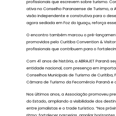
profissionais que escrevem sobre turismo. C
ativa no Conselho Paranaense de Turismo, a
visão independente e construtiva para o des
agora sediada em Foz do Iguaçu, reforça ess
O encontro também marcou o pré-lançamento
promovidos pelo Curitiba Convention & Visit
profissionais que contribuem para o fortalec
Com 41 anos de história, a ABRAJET Paraná s
entidade nacional, com presença em importa
Conselhos Municipais de Turismo de Curitiba, 
Câmara de Turismo da Fecomércio Paraná e o 
Nos últimos anos, a Associação promoveu pres
do Estado, ampliando a visibilidade dos dest
entre jornalistas e o trade turístico. “Nos pr
ritmo: fortalecer parcerias, ampliar horizonte