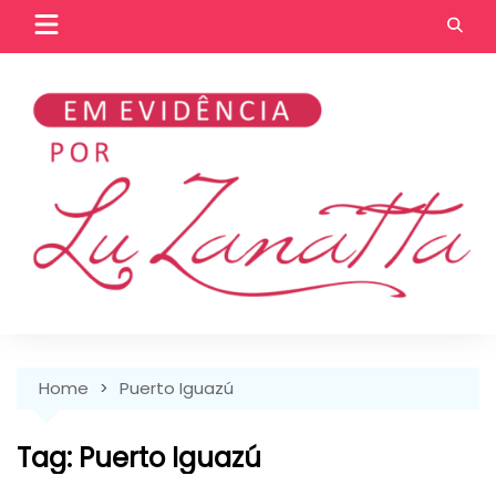
Skip
to
content
Home
Puerto Iguazú
Tag:
Puerto Iguazú